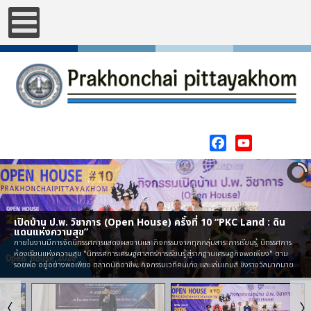
Facebook
YouTube
เปิดบ้าน ป.พ. วิชาการ (Open House) ครั้งที่ 10 “PKC Land : ดิน
แดนแห่งความสุข”
ภายในงานมีการจัดนิทรรศการแสดงผลงานและกิจกรรมจากทุกกลุ่มสาระการเรียนรู้, นิทรรศการ
ห้องเรียนแห่งความสุข "นิทรรศการเศรษฐศาสตร์การเรียนรู้ สู่รากฐานเศรษฐกิจพอเพียง" ตาม
รอยพ่อ อยู่อย่างพอเพียง ตลาดนัดอาชีพ, กิจกรรมเวทีคนเก่ง และเล่นเกมส์ ชิงรางวัลมากมาย