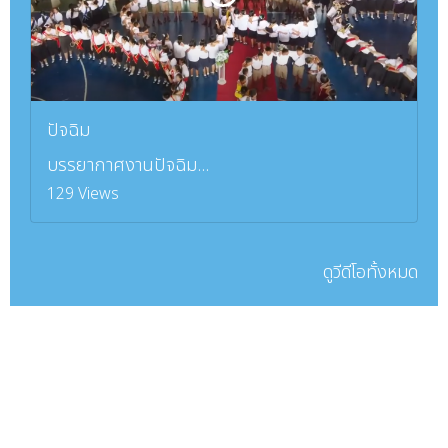
ปัจฉิม
บรรยากาศงานปัจฉิม...
129 Views
ดูวีดีโอทั้งหมด