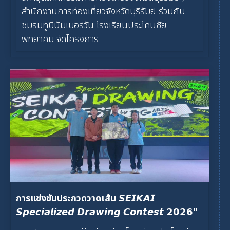
สำนักงานการท่องเที่ยวจังหวัดบุรีรัมย์ ร่วมกับ
ชมรมทูบีนัมเบอร์วัน โรงเรียนประโคนชัย
พิทยาคม จัดโครงการ
การแข่งขันประกวดวาดเส้น 𝙎𝙀𝙄𝙆𝘼𝙄
𝙎𝙥𝙚𝙘𝙞𝙖𝙡𝙞𝙯𝙚𝙙 𝘿𝙧𝙖𝙬𝙞𝙣𝙜 𝘾𝙤𝙣𝙩𝙚𝙨𝙩 𝟮𝟬𝟮𝟲"