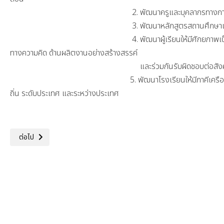
พระภิกษุสงฆ์
กำห
2. พัฒนาครูและบุคลากรทางการศึกษาเป็นมืออาชีพ
กรรมการสถานศึกาาขั้นพื้นฐาน
อื่นในพื้นที่
3. พัฒนาหลักสูตรสถานศึกษาเทียบเคีย
ติดต่อรับใบสมัครหรือแบบเสนอชื่อ ณห้อง
4. พัฒนาผู้เรียนให้มีศักยภาพเป็นพลโลก (World Citi
สำนักงานเลขานุการผู้อำนวยการ 4-9
ทางความคิด ด้านผลิตงานอย่างสร้างสรรค์
ตุลา ในวันและเวลาราชการ
และร่วมกันรับผิดชอบต่อสังคม
5. พัฒนาโรงเรียนให้มีภาคีเครือข่ายการจัดการเรีย
ถิ่น ระดับประเทศ และระหว่างประเทศ
เนื้อหาถัดไป: ข้อมูลพื้นฐาน
ต่อไป