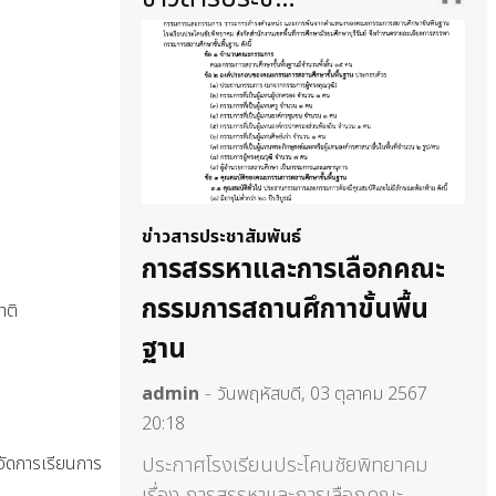
ข่าวสารประชาสัมพันธ์
ข่
รหา
การสรรหาและการเลือกคณะ
เ
ะภิกษุสงฆ์
กรรมการสถานศึกาาขั้นพื้น
ติ
a
งค์กรศาสนา
ฐาน
สพ
-
admin
วันพฤหัสบดี, 03 ตุลาคม 2567
สอ
20:18
ลาคม 2567 18:46
แล
การเรียนการ
ประกาศโรงเรียนประโคนชัยพิทยาคม
ยาคม ประกาศผล
เล
เรื่อง การสรรหาและการเลือกคณะ