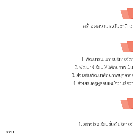
สร้างผลงานระดับชาติ ฉล
1. พัฒนาระบบการบริหารจัดก
ข่าวสารประชาสัมพันธ์
ข่า
2. พัฒนาผู้เรียนให้มีศักยภาพ
หา
การสรรหาและการเลือกคณะ
เล
3. ส่งเสริมพัฒนาศักยภาพบุคลากรให้มี
ภิกษุสงฆ์
กรรมการสถานศึกาาขั้นพื้น
4. ส่งเสริมครูผู้สอนให้มีความรู้ความสามารถแ
ad
ค์กรศาสนา
ฐาน
สพฐ.
-
admin
วันพฤหัสบดี, 03 ตุลาคม 2567
สอบ
20:18
คม 2567 18:46
และ
1. สร้างโรงเรียนชั้นดี บริหารจัดการด้วยระบบคุณภา
ประกาศโรงเรียนประโคนชัยพิทยาคม
าคม ประกาศผล
เลื
สอน
เรื่อง การสรรหาและการเลือกคณะ