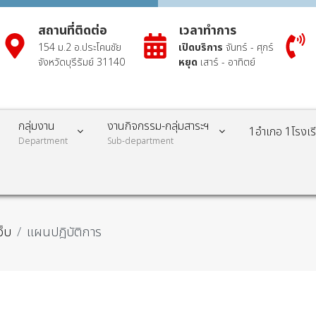
สถานที่ติดต่อ
เวลาทำการ
154 ม.2 อ.ประโคนชัย
เปิดบริการ
จันทร์ - ศุกร์
จังหวัดบุรีรัมย์ 31140
หยุด
เสาร์ - อาทิตย์
กลุ่มงาน
งานกิจกรรม-กลุ่มสาระฯ
1อำเภอ 1โรงเ
Department
Sub-department
ว็บ
แผนปฎิบัติการ