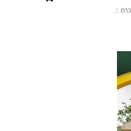
:: ดา