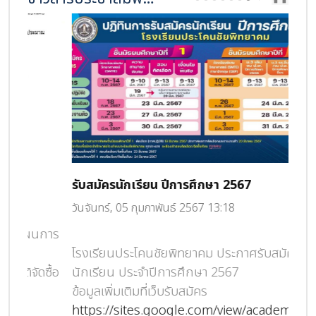
รับสมัครนักเรียน ปีการศึกษา 2567
เลื
วันจันทร์, 05 กุมภาพันธ์ 2567 13:18
วันศ
การ
โรงเรียนประโคนชัยพิทยาคม ประกาศรับสมัคร
สพฐ
ื้อ
นักเรียน ประจำปีการศึกษา 2567
ในระ
ข้อมูลเพิ่มเติมที่เว็บรับสมัคร
4
https://sites.google.com/view/academicpkc/
เลื