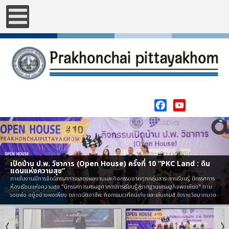
Facebook
YouTube
เปิดบ้าน ป.พ. วิชาการ (Open House) ครั้งที่ 10 “PKC Land : ดิน
แดนแห่งความสุข”
ภายในงานมีการจัดนิทรรศการแสดงผลงานและกิจกรรมจากทุกกลุ่มสาระการเรียนรู้, นิทรรศการ
ห้องเรียนแห่งความสุข "นิทรรศการเศรษฐศาสตร์การเรียนรู้ สู่รากฐานเศรษฐกิจพอเพียง" ตาม
รอยพ่อ อยู่อย่างพอเพียง ตลาดนัดอาชีพ, กิจกรรมเวทีคนเก่ง และเล่นเกมส์ ชิงรางวัลมากมาย