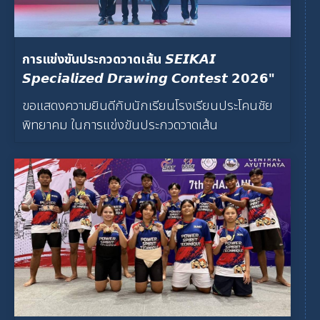
การแข่งขันประกวดวาดเส้น 𝙎𝙀𝙄𝙆𝘼𝙄
𝙎𝙥𝙚𝙘𝙞𝙖𝙡𝙞𝙯𝙚𝙙 𝘿𝙧𝙖𝙬𝙞𝙣𝙜 𝘾𝙤𝙣𝙩𝙚𝙨𝙩 𝟮𝟬𝟮𝟲"
ขอแสดงความยินดีกับนักเรียนโรงเรียนประโคนชัย
พิทยาคม ในการแข่งขันประกวดวาดเส้น